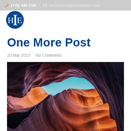
(775) 440-2391
renoservice@helixelectric.com
One More Post
20 Mar 2013
No Comments